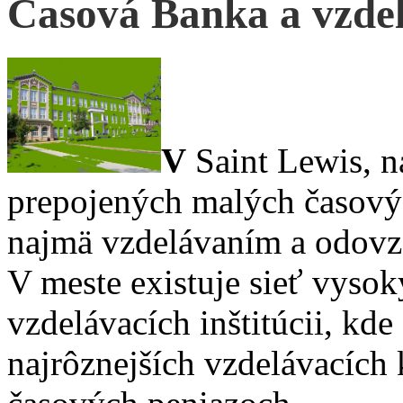
Časová Banka a vzde
V
Saint Lewis, n
prepojených malých časovýc
najmä vzdelávaním a odovz
V meste existuje sieť vysoký
vzdelávacích inštitúcii, kde
najrôznejších vzdelávacích k