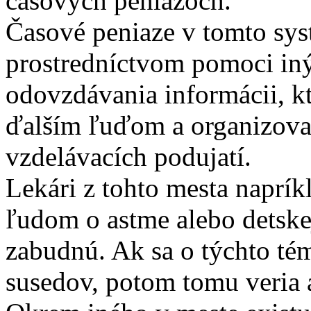
časových peniazoch.
Časové peniaze v tomto sys
prostredníctvom pomoci in
odovzdávania informácii, kt
ďalším ľuďom a organizova
vzdelávacích podujatí.
Lekári z tohto mesta napríkl
ľudom o astme alebo detskej
zabudnú. Ak sa o týchto té
susedov, potom tomu veria a