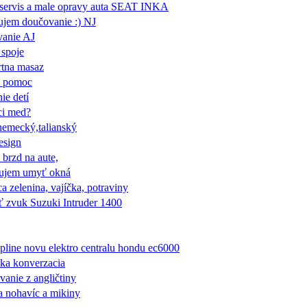
servis a male opravy auta SEAT INKA
ujem doučovanie :) NJ
vanie AJ
 spoje
rtna masaz
a pomoc
ie detí
i med?
nemecký,talianský
esign
 brzd na aute,
bujem umyť okná
 zelenina, vajíčka, potraviny
ť zvuk Suzuki Intruder 1400
line novu elektro centralu hondu ec6000
ka konverzacia
anie z angličtiny
 nohavíc a mikiny