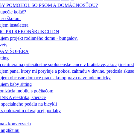
BY POMOHOL SO PSOM A DOMÁCNOSŤOU?
 upečie koláč?
so školou.
ujem instalatera
C PRI REKONŠRUKCII DN
ujem projekt rodinného domu - bungalov.
vety
ÁM ŠOFÉRA
tting
 partnera na prilezitostne spolocenske tance v bratislave, ako aj instruk
ujem pana, ktory mi poryluje a pokosi zahradu v devine. predosla skus
ujem obcasne domace prace ako opprava navrtanie policky
ujem baby sitting
onizácia mobilu s počitačom
NKA elektrika, stierace
 specialneho pedalu na bicykli
s polozenim plavajucej podlahy
a - konverzacia
 angličtinu