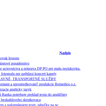
Nadpis
lovak lessons
ingové poradenstvo
e uctovnictva a priprava DP PO pre malu neziskovku.
 fotografa pre najblizsi koncert kapely
AVNÉ, TRANSPORTNÉ SLUŽBY
entant a sprostredkovateľ produkcie Remedios o.z.
zacie anglicky jazyk
 Banka potrebuje preklad textu do angličtiny
 bezkabloveho skrutkovaca
em a naformátujem texty, tabuľky na pc