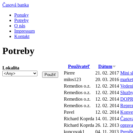
Časová banka
Ponuky
Potreby
O nás
Impressum
Kontakt
Potreby
Používateľ
Dátum
Lokalita
Pierre
21. 02. 2017
Mini s
milos123
20. 03. 2016
market
Remedios o.z.
12. 02. 2014
Vedeni
Remedios o.z.
12. 02. 2014
Sluzby
Remedios o.z.
12. 02. 2014
DOPR
Remedios o.z.
12. 02. 2014
Reprez
Pavel
12. 02. 2014
Konver
Richard Koprda
14. 01. 2014
Časová
Richard Koprda
26. 12. 2013
oprava
kupcovak1
04. 11. 2013
Prepíš