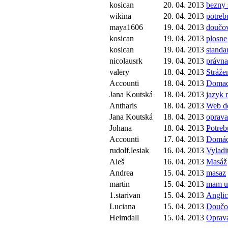
kosican
20. 04. 2013
bezny 
wikina
20. 04. 2013
potreb
maya1606
19. 04. 2013
doučo
kosican
19. 04. 2013
plosne
kosican
19. 04. 2013
standa
nicolausrk
19. 04. 2013
právn
valery
18. 04. 2013
Strážen
Accounti
18. 04. 2013
Domac
Jana Koutská
18. 04. 2013
jazyk 
Antharis
18. 04. 2013
Web d
Jana Koutská
18. 04. 2013
oprava
Johana
18. 04. 2013
Potre
Accounti
17. 04. 2013
Domáca
rudolf.lesiak
16. 04. 2013
Vyladi
Aleš
16. 04. 2013
Masáž
Andrea
15. 04. 2013
masaz
martin
15. 04. 2013
mam up
1.starivan
15. 04. 2013
Anglic
Luciana
15. 04. 2013
Doučov
Heimdall
15. 04. 2013
Oprava