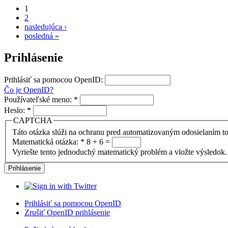
1
2
nasledujúca ›
posledná »
Prihlásenie
Prihlásiť sa pomocou OpenID:
Čo je OpenID?
Používateľské meno:
*
Heslo:
*
CAPTCHA
Táto otázka slúži na ochranu pred automatizovaným odosielaním to
Matematická otázka:
*
8 + 6 =
Vyriešte tento jednoduchý matematický problém a vložte výsledok. 
Prihlásiť sa pomocou OpenID
Zrušiť OpenID prihlásenie