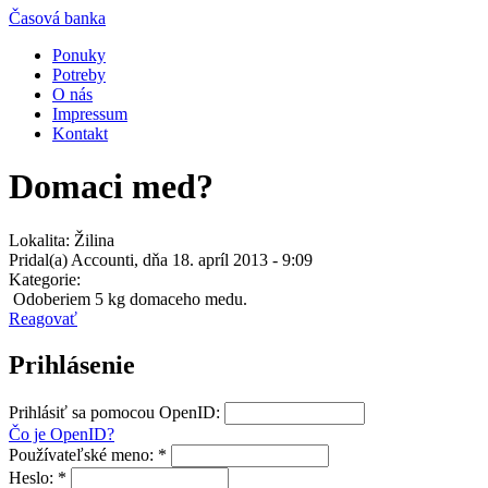
Časová banka
Ponuky
Potreby
O nás
Impressum
Kontakt
Domaci med?
Lokalita: Žilina
Pridal(a) Accounti, dňa 18. apríl 2013 - 9:09
Kategorie:
Odoberiem 5 kg domaceho medu.
Reagovať
Prihlásenie
Prihlásiť sa pomocou OpenID:
Čo je OpenID?
Používateľské meno:
*
Heslo:
*