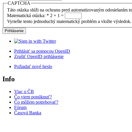
CAPTCHA
Táto otázka slúži na ochranu pred automatizovaným odosielaním to
Matematická otázka:
*
2 + 1 =
Vyriešte tento jednoduchý matematický problém a vložte výsledok. 
Prihlásiť sa pomocou OpenID
Zrušiť OpenID prihlásenie
Požiadať nové heslo
Info
Viac o ČB
Čo viem ponúknuť?
Čo môžem potrebovať?
Fórum
Časová Banka